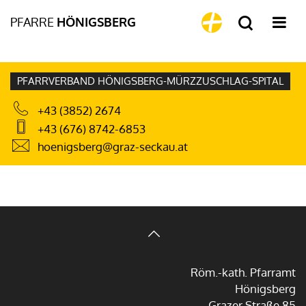
PFARRE
HÖNIGSBERG
PFARRVERBAND HÖNIGSBERG-MÜRZZUSCHLAG-SPITAL
+43 (3852) 2674
+43 (676) 8742-6853
hoenigsberg@graz-seckau.at
Röm.-kath. Pfarramt
Hönigsberg
Grazer Straße 85